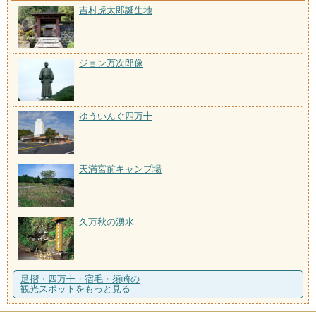
吉村虎太郎誕生地
ジョン万次郎像
ゆういんぐ四万十
天満宮前キャンプ場
久万秋の湧水
足摺・四万十・宿毛・須崎の
観光スポットをもっと見る