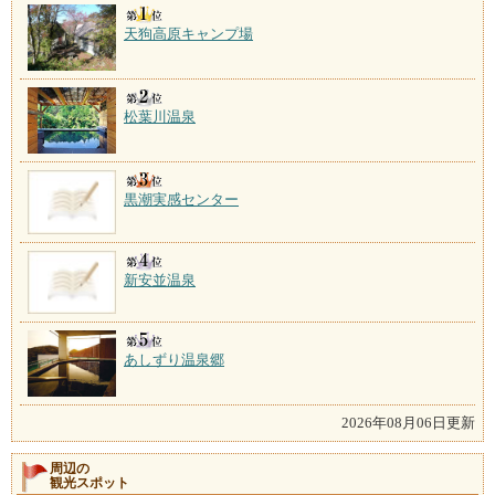
天狗高原キャンプ場
松葉川温泉
黒潮実感センター
新安並温泉
あしずり温泉郷
2026年08月06日更新
周辺の
観光スポット