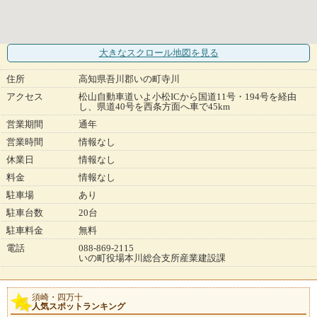
大きなスクロール地図
を見る
住所
高知県吾川郡いの町寺川
アクセス
松山自動車道いよ小松ICから国道11号・194号を経由
し、県道40号を西条方面へ車で45km
営業期間
通年
営業時間
情報なし
休業日
情報なし
料金
情報なし
駐車場
あり
駐車台数
20台
駐車料金
無料
電話
088-869-2115
いの町役場本川総合支所産業建設課
須崎・四万十
人気スポットランキング