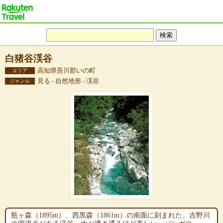
白猪谷渓谷
高知県吾川郡いの町
エリア
見る - 自然地形 - 渓谷
ジャンル
瓶ヶ森（1895m）、西黒森（1861m）の南面に刻まれた、吉野川