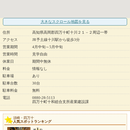
大きなスクロール地図
を見る
住所
高知県高岡郡四万十町十川２１－２周辺一帯
アクセス
JR予土線十川駅から徒歩3分
営業期間
4月中旬～5月中旬
営業時間
見学自由
休業日
期間中無休
料金
情報なし
駐車場
あり
駐車台数
30台
駐車料金
無料
電話
0880-28-5113
四万十町十和総合支所産業建設課
須崎・四万十
人気スポットランキング