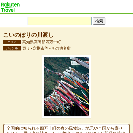
こいのぼりの川渡し
高知県高岡郡四万十町
エリア
買う - 定期市等 - その他名所
ジャンル
全国的に知られる四万十町の春の風物詩。地元や全国から寄せ