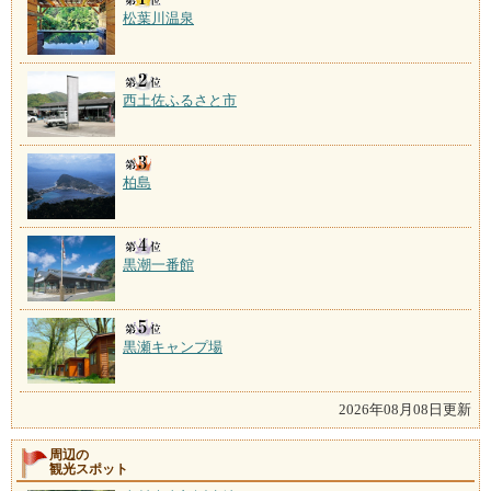
松葉川温泉
西土佐ふるさと市
柏島
黒潮一番館
黒瀬キャンプ場
2026年08月08日更新
周辺の
観光スポット