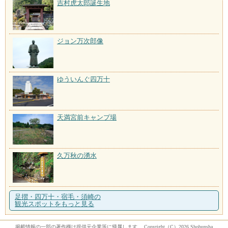
吉村虎太郎誕生地
ジョン万次郎像
ゆういんぐ四万十
天満宮前キャンプ場
久万秋の湧水
足摺・四万十・宿毛・須崎の
観光スポットをもっと見る
掲載情報の一部の著作権は提供元企業等に帰属します。 Copyright（C）2026 Shobunsha