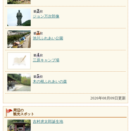
ジョン万次郎像
池川ふれあい公園
三原キャンプ場
木の根ふれあいの森
2026年08月09日更新
周辺の
観光スポット
吉村虎太郎誕生地