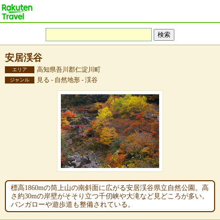
安居渓谷
高知県吾川郡仁淀川町
エリア
見る - 自然地形 - 渓谷
ジャンル
標高1860mの筒上山の南斜面に広がる安居渓谷県立自然公園。高
さ約30mの岸壁がそそり立つ千仞峡や大滝など見どころが多い。
バンガローや遊歩道も整備されている。