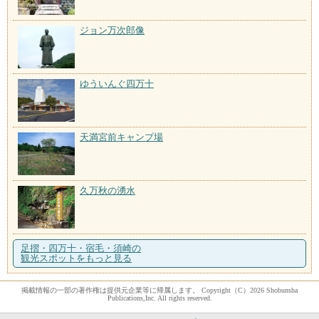
ジョン万次郎像
ゆういんぐ四万十
天満宮前キャンプ場
久万秋の湧水
足摺・四万十・宿毛・須崎の
観光スポットをもっと見る
掲載情報の一部の著作権は提供元企業等に帰属します。 Copyright（C）2026 Shobunsha
Publications,Inc. All rights reserved.