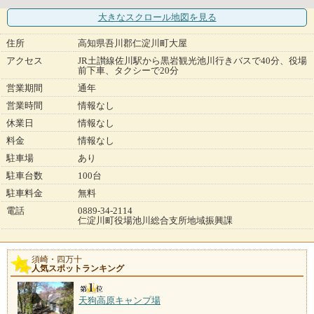
大きなスクロール地図
を見る
住所
高知県吾川郡仁淀川町大屋
アクセス
JR土讃線佐川駅から黒岩観光池川行きバスで40分、役場
前下車、タクシーで20分
営業期間
通年
営業時間
情報なし
休業日
情報なし
料金
情報なし
駐車場
あり
駐車台数
100台
駐車料金
無料
電話
0889-34-2114
仁淀川町役場池川総合支所地域振興課
須崎・四万十
人気スポットランキング
天狗高原キャンプ場