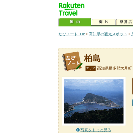
たびノートTOP
>
高知県の観光スポット
>
柏島
高知県幡多郡大月町
エリア
写真をもっと見る