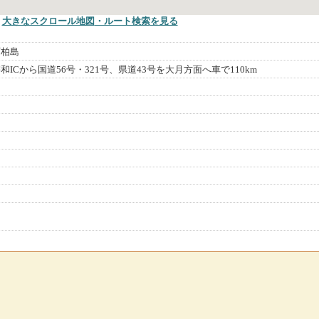
大きなスクロール地図
・ルート検索
を見る
町柏島
ICから国道56号・321号、県道43号を大月方面へ車で110km