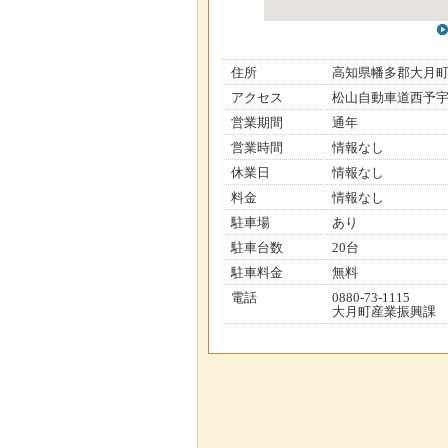
住所
高知県幡多郡大月
アクセス
松山自動車道西予宇和
営業期間
通年
営業時間
情報なし
休業日
情報なし
料金
情報なし
駐車場
あり
駐車台数
20台
駐車料金
無料
電話
0880-73-1115
大月町産業振興課