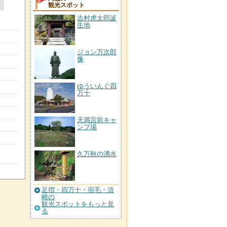
観光スポット
吉村虎太郎誕
生地
ジョン万次郎
像
ゆういんぐ四
万十
天満宮前キャ
ンプ場
久万秋の湧水
足摺・四万十・宿毛・須
崎の
観光スポットをもっと見
る