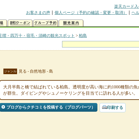
楽天カード入
お客さまの声
個人ページ（予約の確認・変更・取消）
ヘ
足摺・四万十・宿毛・須崎の観光スポット
>
柏島
見る - 自然地形 - 島
ジャンル
大月半島と橋で結ばれている柏島。透明度が高い海に約1000種類の
が群生。ダイビングやシュノーケリングを目当てに訪れる人が多い。
ブログからクチコミを投稿する（ブログパーツ）
印刷する