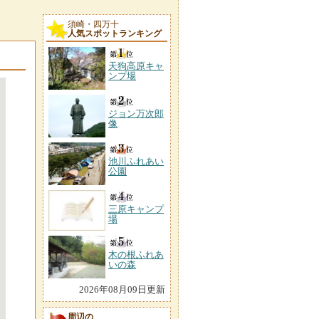
須崎・四万十
人気スポットランキング
天狗高原キャ
ンプ場
ジョン万次郎
像
池川ふれあい
公園
三原キャンプ
場
木の根ふれあ
いの森
2026年08月09日更新
周辺の