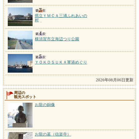
県立ＹＭＣＡ三浦ふれあいの
村
横須賀市立海辺つり公園
ＹＯＫＯＳＵＫＡ軍港めぐり
2026年08月06日更新
周辺の
観光スポット
お龍の銅像
お龍の墓（信楽寺）