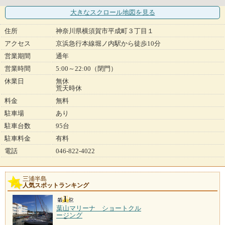
大きなスクロール地図
を見る
住所
神奈川県横須賀市平成町３丁目１
アクセス
京浜急行本線堀ノ内駅から徒歩10分
営業期間
通年
営業時間
5:00～22:00（閉門）
休業日
無休
荒天時休
料金
無料
駐車場
あり
駐車台数
95台
駐車料金
有料
電話
046-822-4022
三浦半島
人気スポットランキング
葉山マリーナ ショートクル
ージング