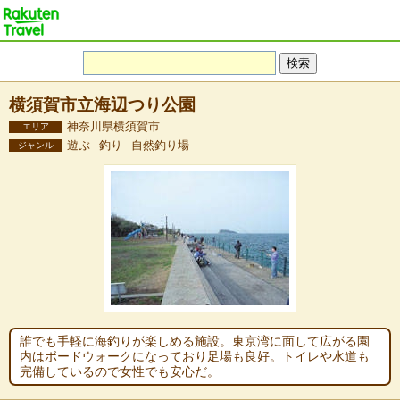
横須賀市立海辺つり公園
神奈川県横須賀市
エリア
遊ぶ - 釣り - 自然釣り場
ジャンル
誰でも手軽に海釣りが楽しめる施設。東京湾に面して広がる園
内はボードウォークになっており足場も良好。トイレや水道も
完備しているので女性でも安心だ。