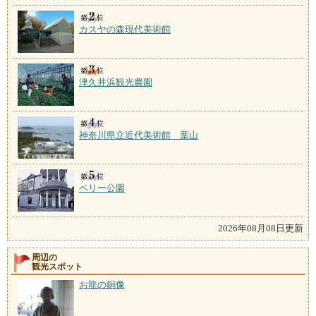
カスヤの森現代美術館
津久井浜観光農園
神奈川県立近代美術館 葉山
ペリー公園
2026年08月08日更新
周辺の
観光スポット
お龍の銅像