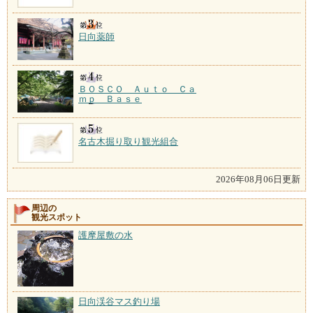
日向薬師
ＢＯＳＣＯ Ａｕｔｏ Ｃａ
ｍｐ Ｂａｓｅ
名古木掘り取り観光組合
2026年08月06日更新
周辺の
観光スポット
護摩屋敷の水
日向渓谷マス釣り場