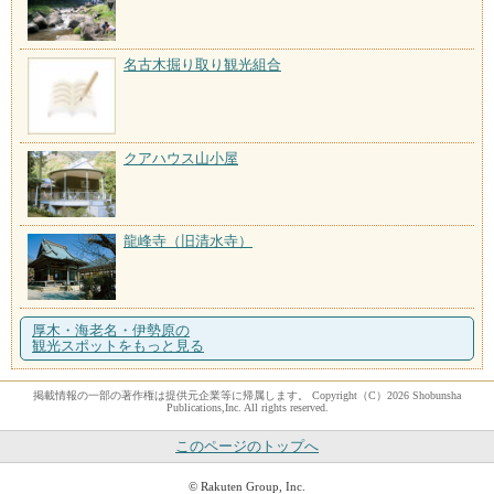
名古木掘り取り観光組合
クアハウス山小屋
龍峰寺（旧清水寺）
厚木・海老名・伊勢原の
観光スポットをもっと見る
掲載情報の一部の著作権は提供元企業等に帰属します。 Copyright（C）2026 Shobunsha
Publications,Inc. All rights reserved.
このページのトップへ
© Rakuten Group, Inc.