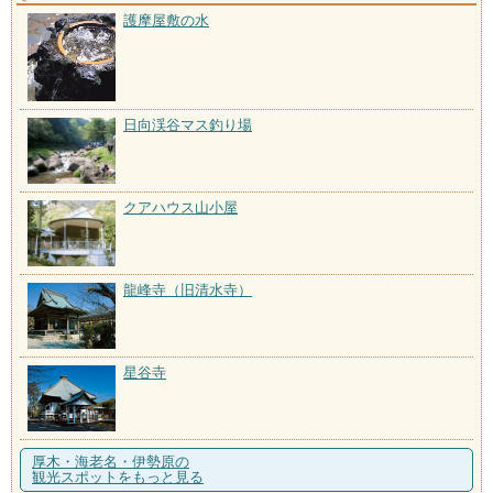
護摩屋敷の水
日向渓谷マス釣り場
クアハウス山小屋
龍峰寺（旧清水寺）
星谷寺
厚木・海老名・伊勢原の
観光スポットをもっと見る