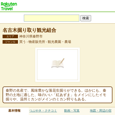
名古木掘り取り観光組合
神奈川県秦野市
エリア
買う - 物産販売所 - 観光農園・農場
ジャンル
秦野の名産で、風味豊かな落花生掘りができる。ほかにも、秦
野の土地に適した、味のいい「紅あずま」をメインにしたイモ
掘りや、温州ミカンがメインのミカン狩りもある。
基本情報
つぶやき・クチコミ
動画・写真
地図・周辺の宿