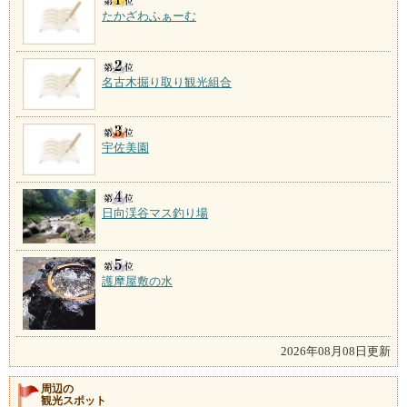
たかざわふぁーむ
名古木掘り取り観光組合
宇佐美園
日向渓谷マス釣り場
護摩屋敷の水
2026年08月08日更新
周辺の
観光スポット