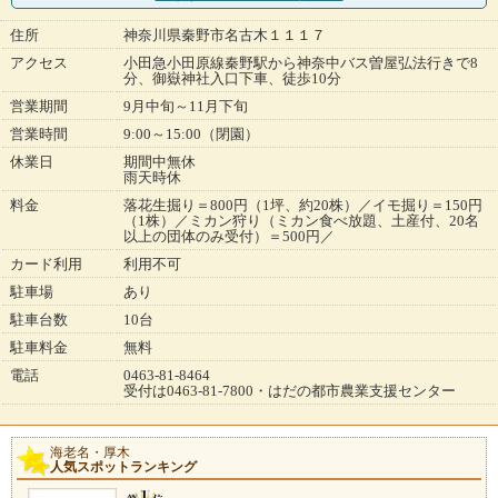
住所
神奈川県秦野市名古木１１１７
アクセス
小田急小田原線秦野駅から神奈中バス曽屋弘法行きで8
分、御嶽神社入口下車、徒歩10分
営業期間
9月中旬～11月下旬
営業時間
9:00～15:00（閉園）
休業日
期間中無休
雨天時休
料金
落花生掘り＝800円（1坪、約20株）／イモ掘り＝150円
（1株）／ミカン狩り（ミカン食べ放題、土産付、20名
以上の団体のみ受付）＝500円／
カード利用
利用不可
駐車場
あり
駐車台数
10台
駐車料金
無料
電話
0463-81-8464
受付は0463-81-7800・はだの都市農業支援センター
海老名・厚木
人気スポットランキング