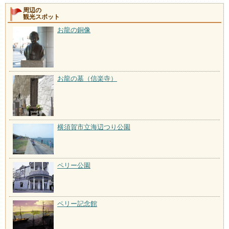
周辺の
観光スポット
お龍の銅像
お龍の墓（信楽寺）
横須賀市立海辺つり公園
ペリー公園
ペリー記念館