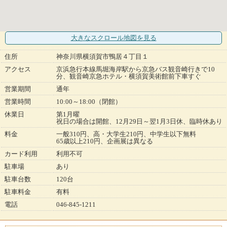
大きなスクロール地図
を見る
住所
神奈川県横須賀市鴨居４丁目１
アクセス
京浜急行本線馬堀海岸駅から京急バス観音崎行きで10
分、観音崎京急ホテル・横須賀美術館前下車すぐ
営業期間
通年
営業時間
10:00～18:00（閉館）
休業日
第1月曜
祝日の場合は開館、12月29日～翌1月3日休、臨時休あり
料金
一般310円、高・大学生210円、中学生以下無料
65歳以上210円、企画展は異なる
カード利用
利用不可
駐車場
あり
駐車台数
120台
駐車料金
有料
電話
046-845-1211