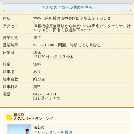
大きなスクロール地図
を見る
住所
神奈川県相模原市中央区田名塩田３丁目１３
アクセス
JR相模線原当麻駅から神奈中バス田名バスターミナル行
きで10分、田名向原遺跡下車すぐ
営業期間
通年
営業時間
9:00～18:00（閉園、時期により異なる）
休業日
無休
12月29日～翌1月3日休
料金
無料
駐車場
あり
駐車台数
約23台
駐車料金
無料
電話
042-777-6371
旧石器ハテナ館
相模原
人気スポットランキング
グリーンタワー相模原