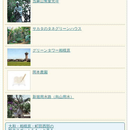
当麻山無量光寺
サカタのタネグリーンハウス
グリーンタワー相模原
岡本農園
新堀用水路（烏山用水）
大和・相模原・町田西部の