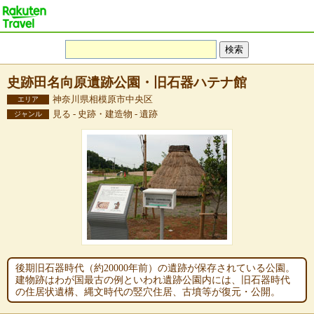
史跡田名向原遺跡公園・旧石器ハテナ館
神奈川県相模原市中央区
エリア
見る - 史跡・建造物 - 遺跡
ジャンル
後期旧石器時代（約20000年前）の遺跡が保存されている公園。
建物跡はわが国最古の例といわれ遺跡公園内には、旧石器時代
の住居状遺構、縄文時代の竪穴住居、古墳等が復元・公開。