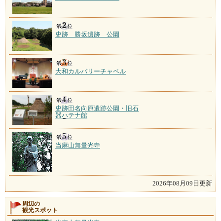
史跡 勝坂遺跡 公園
大和カルバリーチャペル
史跡田名向原遺跡公園・旧石
器ハテナ館
当麻山無量光寺
2026年08月09日更新
周辺の
観光スポット