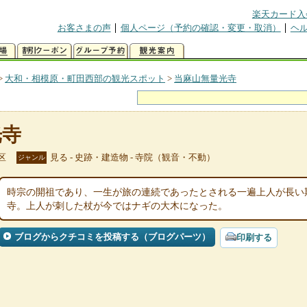
楽天カード入
お客さまの声
個人ページ（予約の確認・変更・取消）
ヘ
>
大和・相模原・町田西部の観光スポット
>
当麻山無量光寺
光寺
区
見る - 史跡・建造物 - 寺院（観音・不動）
ジャンル
時宗の開祖であり、一生が旅の連続であったとされる一遍上人が長い
寺。上人が刺した杖が今ではナギの大木になった。
ブログからクチコミを投稿する（ブログパーツ）
印刷する