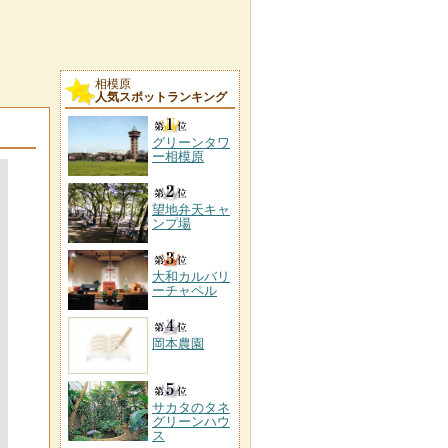
相模原
人気スポットランキング
グリーンタワ
ー相模原
望地弁天キャ
ンプ場
大和カルバリ
ーチャペル
岡本農園
サカタのタネ
グリーンハウ
ス