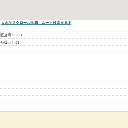
大きなスクロール地図
・ルート検索
を見る
南区当麻５７８
ら徒歩15分