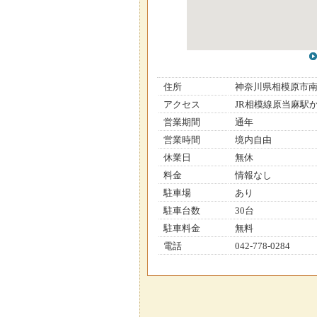
住所
神奈川県相模原市
アクセス
JR相模線原当麻駅か
営業期間
通年
営業時間
境内自由
休業日
無休
料金
情報なし
駐車場
あり
駐車台数
30台
駐車料金
無料
電話
042-778-0284