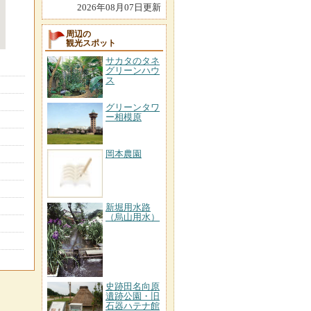
2026年08月07日更新
周辺の
観光スポット
サカタのタネ
グリーンハウ
ス
グリーンタワ
ー相模原
岡本農園
新堀用水路
（烏山用水）
史跡田名向原
遺跡公園・旧
石器ハテナ館