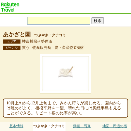
あかざと園
つぶやき・クチコミ
神奈川県伊勢原市
エリア
買う - 物産販売所 - 農・畜産物直売所
ジャンル
10月上旬から12月上旬まで、みかん狩りが楽しめる。園内から
は眺めがよく、相模平野を一望、晴れた日には房総半島も見る
ことができる。リピート客の比率が高い。
基本情報
つぶやき・クチコミ
動画・写真
地図・周辺の宿