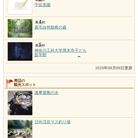
宇佐美園
蓑毛自然観察の森
神奈川工科大学厚木市子ども
科学館
2026年08月09日更新
周辺の
観光スポット
護摩屋敷の水
日向渓谷マス釣り場