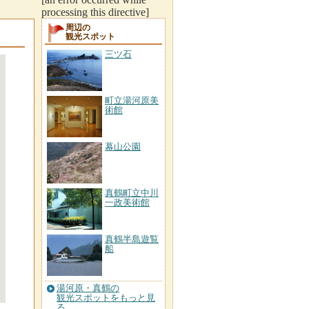
processing this directive]
周辺の
観光スポット
三ツ石
町立湯河原美
術館
幕山公園
真鶴町立中川
一政美術館
真鶴半島遊覧
船
湯河原・真鶴の
観光スポットをもっと見
る