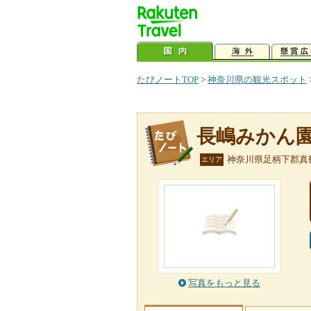
たびノートTOP
>
神奈川県の観光スポット
長嶋みかん
神奈川県足柄下郡真
エリア
写真をもっと見る