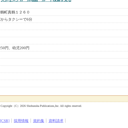
真鶴町真鶴１２６０
駅からタクシーで6分
）
50円、幼児200円
 Shobunsha Publications,Inc. All rights reserved.
CSR]
採用情報
規約集
資料請求