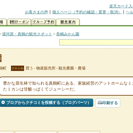
楽天カード入
お客さまの声
個人ページ（予約の確認・変更・取消）
ヘ
>
湯河原・真鶴の観光スポット
>
長嶋みかん園
園
鶴町
買う - 物産販売所 - 観光農園・農場
ジャンル
豊かな原生林で知られる真鶴町にある、家族経営のアットホームなミ
たミカンは甘酸っぱくてジューシーだ。
ブログからクチコミを投稿する（ブログパーツ）
印刷する