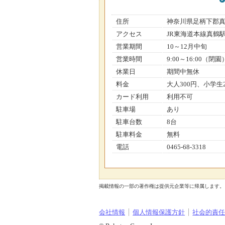
住所
神奈川県足柄下郡
アクセス
JR東海道本線真鶴
営業期間
10～12月中旬
営業時間
9:00～16:00（閉園
休業日
期間中無休
料金
大人300円、小学生2
カード利用
利用不可
駐車場
あり
駐車台数
8台
駐車料金
無料
電話
0465-68-3318
掲載情報の一部の著作権は提供元企業等に帰属します。 Copyright（C）2026
会社情報
個人情報保護方針
社会的責任[