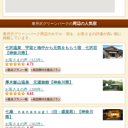
周辺の人気宿
東丹沢グリーンパークの
東丹沢グリーンパーク
周辺のホテル・宿を、お客さまの評価が高い順に
掲載しています。
七沢温泉 宇宙と地中から元気をもらう宿 七沢荘
【神奈川県】
お客さまの声（322件）
4.71
厚木飯山温泉 元湯旅館
【神奈川県】
お客さまの声（399件）
4.61
七扇 ｎａｎａｏｕｇｉ（旧：盛楽苑）
【神奈川
県】
お客さまの声（302件）