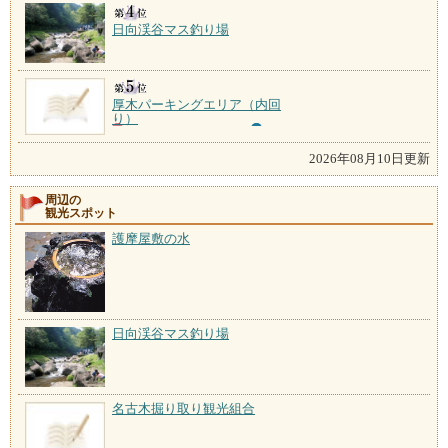
日向渓谷マス釣り場
厚木パーキングエリア（内回
り）
2026年08月10日更新
周辺の
観光スポット
護摩屋敷の水
日向渓谷マス釣り場
名古木掘り取り観光組合