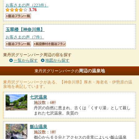
お客さまの声（223件）
3.76
玉翠楼
【神奈川県】
お客さまの声（7件）
東丹沢グリーンパーク周辺の宿を探す
一覧から探す
地図から探す
周辺の温泉地
東丹沢グリーンパークの
東丹沢グリーンパーク
がある、【神奈川県】厚木・海老名・伊勢原の温
泉地を表記しています。
七沢温泉
施設数：6軒
丹沢の自然に恵まれ、古くは「くすり湯」として親し
まれた七沢温泉。良質の
飯山温泉
施設数：1軒
都心から６０分とアクセスの非常によいい飯山温泉