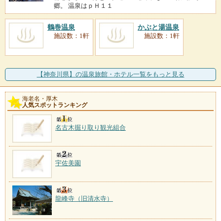
郷。 温泉はｐＨ１１
鶴巻温泉
かぶと湯温泉
施設数：1軒
施設数：1軒
【神奈川県】の温泉旅館・ホテル一覧をもっと見る
海老名・厚木
人気スポットランキング
名古木掘り取り観光組合
宇佐美園
龍峰寺（旧清水寺）