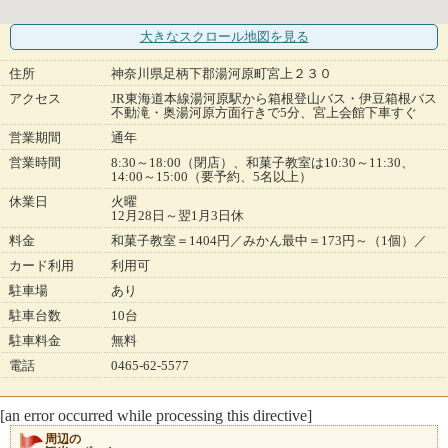
大きなスクロール地図
を見る
住所
神奈川県足柄下郡湯河原町宮上２３０
アクセス
JR東海道本線湯河原駅から箱根登山バス・伊豆箱根バス
不動滝・奥湯河原方面行きで5分、宮上会館下車すぐ
営業期間
通年
営業時間
8:30～18:00（閉店）、和菓子教室は10:30～11:30、
14:00～15:00（要予約、5名以上）
休業日
火曜
12月28日～翌1月3日休
料金
和菓子教室＝1404円／みかん最中＝173円～（1個）／
カード利用
利用可
駐車場
あり
駐車台数
10台
駐車料金
無料
電話
0465-62-5577
[an error occurred while processing this directive]
周辺の