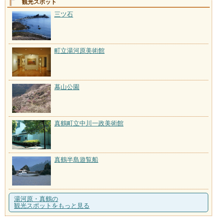
観光スポット
三ツ石
町立湯河原美術館
幕山公園
真鶴町立中川一政美術館
真鶴半島遊覧船
湯河原・真鶴の
観光スポットをもっと見る