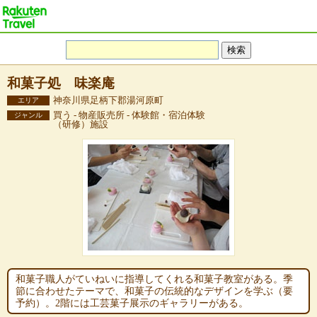
和菓子処 味楽庵
神奈川県足柄下郡湯河原町
エリア
買う - 物産販売所 - 体験館・宿泊体験
ジャンル
（研修）施設
和菓子職人がていねいに指導してくれる和菓子教室がある。季
節に合わせたテーマで、和菓子の伝統的なデザインを学ぶ（要
予約）。2階には工芸菓子展示のギャラリーがある。