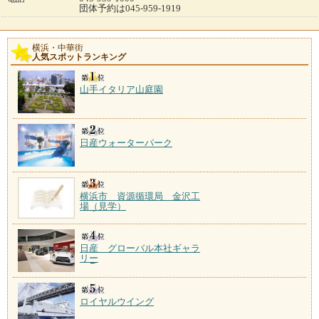
団体予約は045-959-1919
横浜・中華街
人気スポットランキング
山手イタリア山庭園
日産ウォーターパーク
横浜市 資源循環局 金沢工
場（見学）
日産 グローバル本社ギャラ
リー
ロイヤルウイング