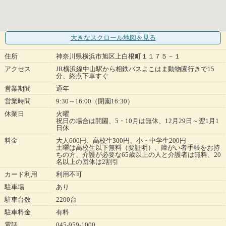
大きなスクロール地図
を見る
住所
神奈川県横浜市旭区上白根町１１７５－１
アクセス
JR横浜線中山駅から相鉄バスよこはま動物園行きで15
分、終点下車すぐ
営業期間
通年
営業時間
9:30～16:00（閉園16:30）
休業日
火曜
祝日の場合は開園、5・10月は無休、12月29日～翌1月1
日休
料金
大人600円、高校生300円、小・中学生200円
土曜は高校生以下無料（要証明）、障がい者手帳をお持
ちの方、介護が必要な65歳以上の人と介護者は無料、20
名以上の団体は2割引
カード利用
利用不可
駐車場
あり
駐車台数
2200台
駐車料金
有料
電話
045-959-1000