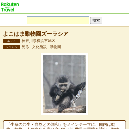
よこはま動物園ズーラシア
神奈川県横浜市旭区
エリア
見る - 文化施設 - 動物園
ジャンル
「生命の共生・自然との調和」をメインテーマに、園内は動