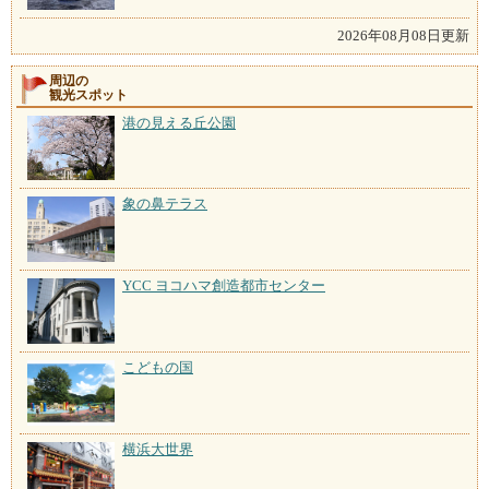
2026年08月08日更新
周辺の
観光スポット
港の見える丘公園
象の鼻テラス
YCC ヨコハマ創造都市センター
こどもの国
横浜大世界