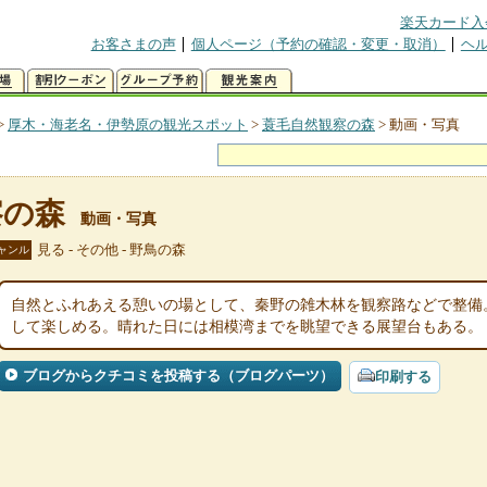
楽天カード入
お客さまの声
個人ページ（予約の確認・変更・取消）
ヘ
>
厚木・海老名・伊勢原の観光スポット
>
蓑毛自然観察の森
>
動画・写真
察の森
動画・写真
見る - その他 - 野鳥の森
ャンル
自然とふれあえる憩いの場として、秦野の雑木林を観察路などで整備
して楽しめる。晴れた日には相模湾までを眺望できる展望台もある。
ブログからクチコミを投稿する（ブログパーツ）
印刷する