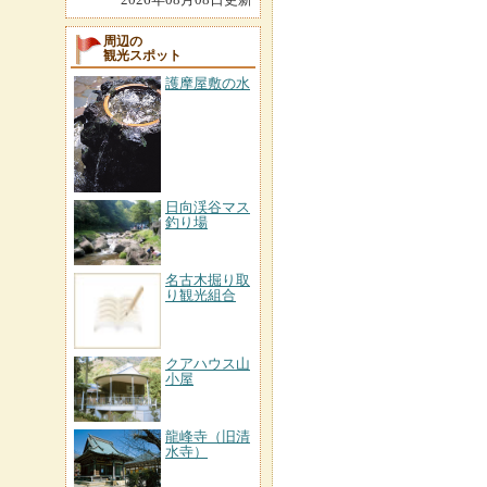
周辺の
観光スポット
護摩屋敷の水
日向渓谷マス
釣り場
名古木掘り取
り観光組合
クアハウス山
小屋
龍峰寺（旧清
水寺）