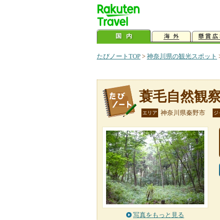
たびノートTOP
>
神奈川県の観光スポット
蓑毛自然観
神奈川県秦野市
エリア
ジ
写真をもっと見る