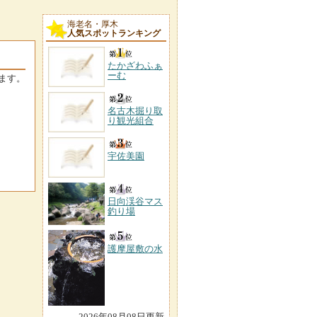
海老名・厚木
人気スポットランキング
たかざわふぁ
ーむ
ます。
名古木掘り取
り観光組合
宇佐美園
日向渓谷マス
釣り場
護摩屋敷の水
2026年08月08日更新