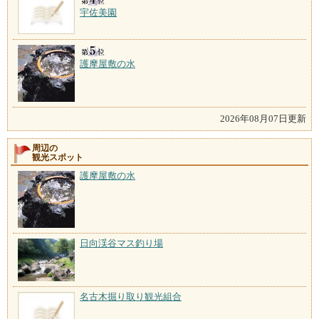
宇佐美園
護摩屋敷の水
2026年08月07日更新
周辺の
観光スポット
護摩屋敷の水
日向渓谷マス釣り場
名古木掘り取り観光組合