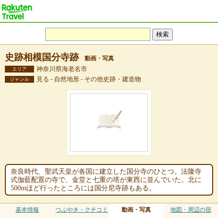
史跡相模国分寺跡
動画・写真
神奈川県海老名市
エリア
見る - 自然地形 - その他史跡・建造物
ジャンル
奈良時代、聖武天皇が各国に建立した国分寺のひとつ。法隆寺
式伽藍配置の寺で、金堂と七重の塔が東西に並んでいた。北に
500mほど行ったところには国分尼寺跡もある。
基本情報
つぶやき・クチコミ
動画・写真
地図・周辺の宿