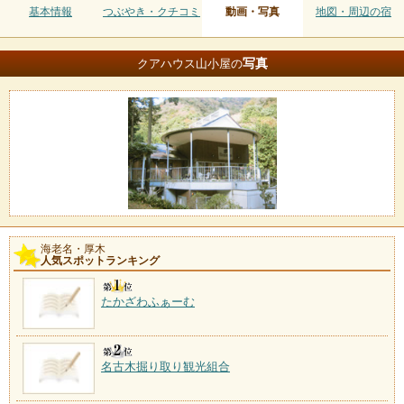
基本情報
つぶやき・クチコミ
動画・写真
地図・周辺の宿
写真
クアハウス山小屋の
海老名・厚木
人気スポットランキング
たかざわふぁーむ
名古木掘り取り観光組合