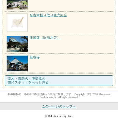
名古木掘り取り観光組合
龍峰寺（旧清水寺）
星谷寺
厚木・海老名・伊勢原の
観光スポットをもっと見る
掲載情報の一部の著作権は提供元企業等に帰属します。 Copyright（C）2026 Shobunsha
Publications,Inc. All rights reserved.
このページのトップへ
© Rakuten Group, Inc.