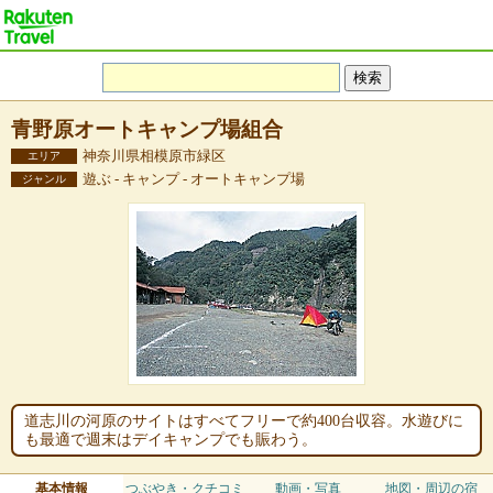
青野原オートキャンプ場組合
神奈川県相模原市緑区
エリア
遊ぶ - キャンプ - オートキャンプ場
ジャンル
道志川の河原のサイトはすべてフリーで約400台収容。水遊びに
も最適で週末はデイキャンプでも賑わう。
基本情報
つぶやき・クチコミ
動画・写真
地図・周辺の宿