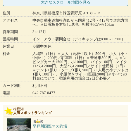
大きなスクロール地図
を見る
住所
神奈川県相模原市緑区青野原９１８－２
アクセス
中央自動車道相模湖ICから国道412号・413号で道志方面
へ。入口看板を右折し現地。相模湖ICから15km
営業期間
3～12月
営業時間
イン、アウト要問合せ（デイキャンプは8:00～17:00）
休業日
期間中無休
料金
入場料（1日）＝大人（高校生以上）500円、小人（小・
中学生）200円／駐車料（1日）＝普通車500円、キャン
ピングカー大1500円、小1000円、バイク100円、マイク
ロバス2000円、大型バス2000円／サイト使用料（1日）
＝テント1張り・タープ1張り500円（1人用の小テントは
1張り100円）、小屋付きサイト1区画2000円※すべての
料金について、宿泊利用の場合は2日分必要／
カード利用
利用不可
電話
042-787-0477
相模湖
人気スポットランキング
早戸川国際マス釣場