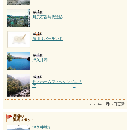
川尻石器時代遺跡
清川リバーランド
津久井湖
丹沢ホームフィッシングエリ
ア
2026年08月07日更新
周辺の
観光スポット
津久井城址