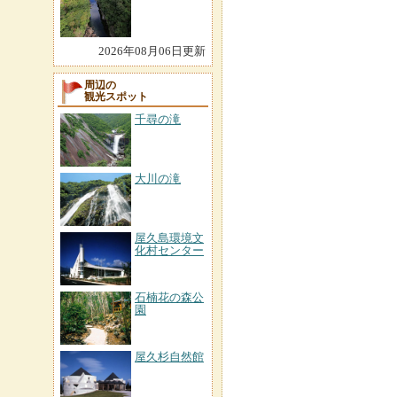
2026年08月06日更新
周辺の
観光スポット
千尋の滝
大川の滝
屋久島環境文
化村センター
石楠花の森公
園
屋久杉自然館