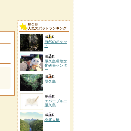
屋久島
人気スポットランキング
自然のポケッ
ト
屋久島環境文
化研修センタ
ー
屋久島
エバーブルー
屋久島
松峯大橋