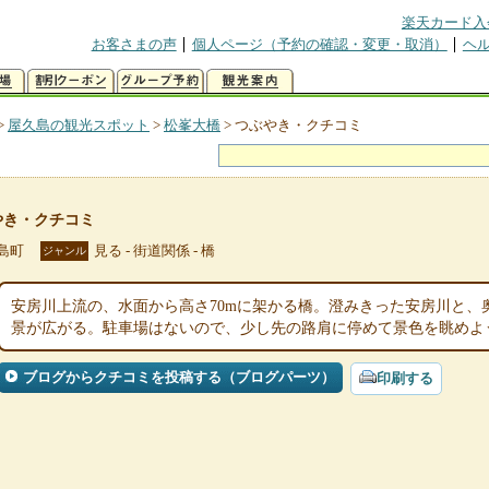
楽天カード入
お客さまの声
個人ページ（予約の確認・変更・取消）
ヘ
>
屋久島の観光スポット
>
松峯大橋
>
つぶやき・クチコミ
やき・クチコミ
島町
見る - 街道関係 - 橋
ジャンル
安房川上流の、水面から高さ70mに架かる橋。澄みきった安房川と、
景が広がる。駐車場はないので、少し先の路肩に停めて景色を眺めよ
ブログからクチコミを投稿する（ブログパーツ）
印刷する