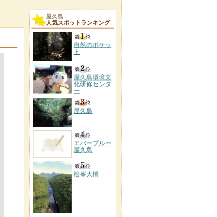
屋久島
人気スポットランキング
自然のポケッ
ト
屋久島環境文
化研修センタ
ー
屋久島
エバーブルー
屋久島
松峯大橋