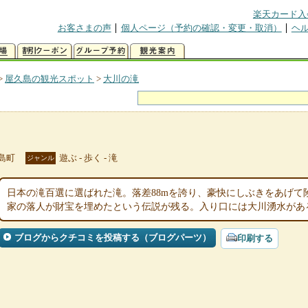
楽天カード入
お客さまの声
個人ページ（予約の確認・変更・取消）
ヘ
>
屋久島の観光スポット
>
大川の滝
島町
遊ぶ - 歩く - 滝
ジャンル
日本の滝百選に選ばれた滝。落差88mを誇り、豪快にしぶきをあげて
家の落人が財宝を埋めたという伝説が残る。入り口には大川湧水があ
ブログからクチコミを投稿する（ブログパーツ）
印刷する