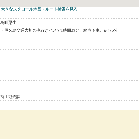
大きなスクロール地図
・ルート検索
を見る
久島町栗生
・屋久島交通大川の滝行きバスで1時間39分、終点下車、徒歩5分
所商工観光課