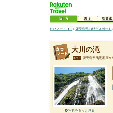
たびノートTOP
>
鹿児島県の観光スポット
大川の滝
鹿児島県熊毛郡屋久
エリア
写真をもっと見る