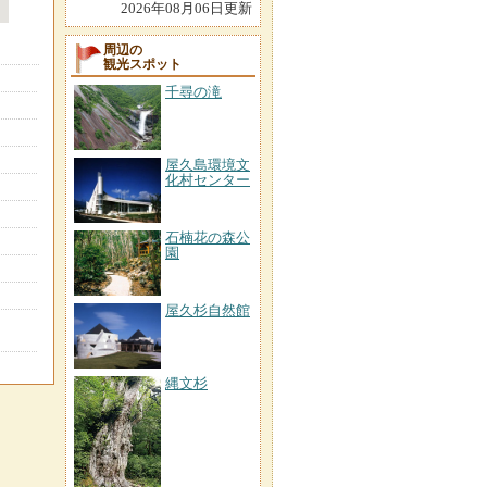
2026年08月06日更新
周辺の
観光スポット
千尋の滝
屋久島環境文
化村センター
石楠花の森公
園
屋久杉自然館
縄文杉