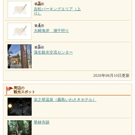
吉松パーキングエリア（上
り）
大崎海岸 潮干狩り
蒲生観光交流センター
2026年08月10日更新
周辺の
観光スポット
栄之尾温泉（霧島いわさきホテル）
華林寺跡