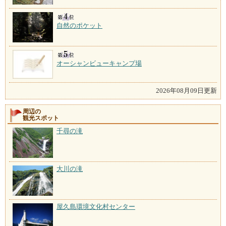
自然のポケット
オーシャンビューキャンプ場
2026年08月09日更新
周辺の
観光スポット
千尋の滝
大川の滝
屋久島環境文化村センター