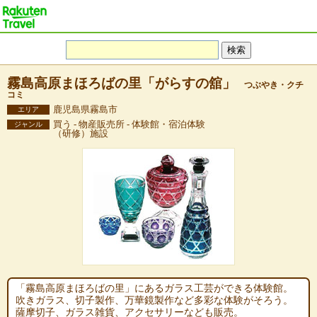
霧島高原まほろばの里「がらすの舘」
つぶやき・クチ
コミ
鹿児島県霧島市
エリア
買う - 物産販売所 - 体験館・宿泊体験
ジャンル
（研修）施設
「霧島高原まほろばの里」にあるガラス工芸ができる体験館。
吹きガラス、切子製作、万華鏡製作など多彩な体験がそろう。
薩摩切子、ガラス雑貨、アクセサリーなども販売。