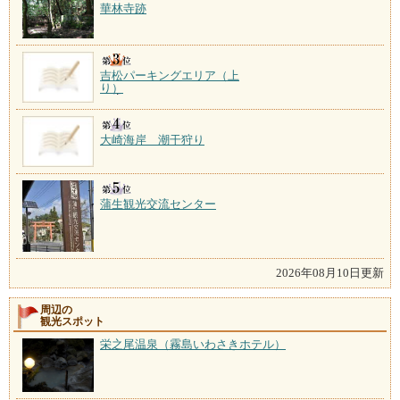
華林寺跡
吉松パーキングエリア（上
り）
大崎海岸 潮干狩り
蒲生観光交流センター
2026年08月10日更新
周辺の
観光スポット
栄之尾温泉（霧島いわさきホテル）