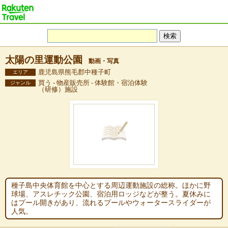
太陽の里運動公園
動画・写真
鹿児島県熊毛郡中種子町
エリア
買う - 物産販売所 - 体験館・宿泊体験
ジャンル
（研修）施設
種子島中央体育館を中心とする周辺運動施設の総称。ほかに野
球場、アスレチック公園、宿泊用ロッジなどが整う。夏休みに
はプール開きがあり、流れるプールやウォータースライダーが
人気。