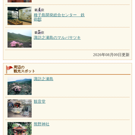
種子島開発総合センター 鉄
砲館
諏訪之瀬島のマルバサツキ
2026年08月09日更新
周辺の
観光スポット
諏訪之瀬島
観音堂
熊野神社