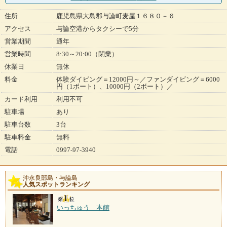
住所
鹿児島県大島郡与論町麦屋１６８０－６
アクセス
与論空港からタクシーで5分
営業期間
通年
営業時間
8:30～20:00（閉業）
休業日
無休
料金
体験ダイビング＝12000円～／ファンダイビング＝6000
円（1ボート）、10000円（2ボート）／
カード利用
利用不可
駐車場
あり
駐車台数
3台
駐車料金
無料
電話
0997-97-3940
沖永良部島・与論島
人気スポットランキング
いっちゅう 本館