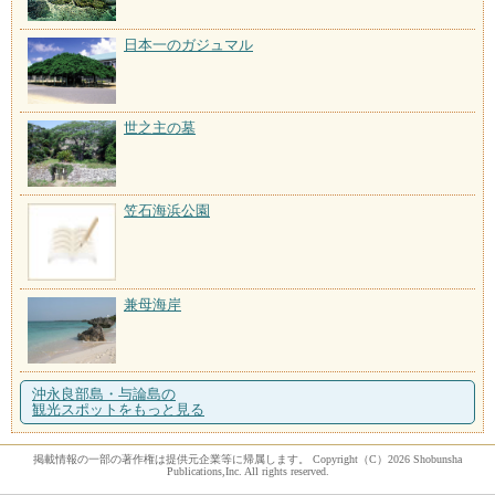
日本一のガジュマル
世之主の墓
笠石海浜公園
兼母海岸
沖永良部島・与論島の
観光スポットをもっと見る
掲載情報の一部の著作権は提供元企業等に帰属します。 Copyright（C）2026 Shobunsha
Publications,Inc. All rights reserved.