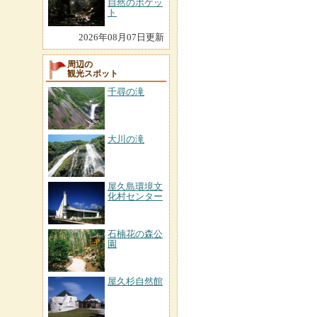
自然のポケッ
ト
2026年08月07日更新
周辺の
観光スポット
千尋の滝
大川の滝
屋久島環境文
化村センター
石楠花の森公
園
屋久杉自然館