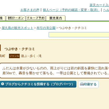
楽天カード入
お客さまの声
個人ページ（予約の確認・変更・取消）
ヘ
>
屋久島の観光スポット
>
布引の滝公園
>
つぶやき・クチコミ
園
つぶやき・クチコミ
島町
遊ぶ - 歩く - 滝
ジャンル
ふだんは水量が少ないものの、雨上がりには岩の斜面を豪快に流れ落
差50mで、轟音を響かせて落ちる。一帯は公園として整備されている
ブログからクチコミを投稿する（ブログパーツ）
印刷する