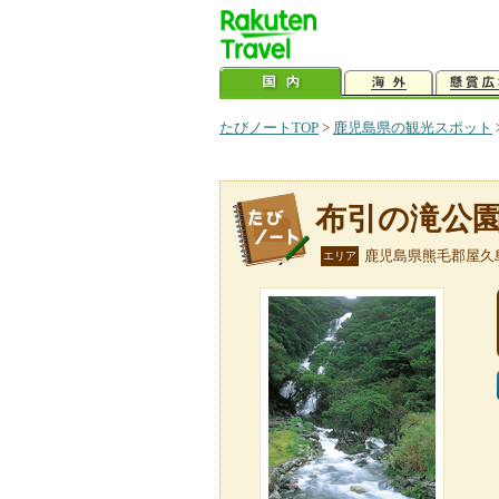
たびノートTOP
>
鹿児島県の観光スポット
布引の滝公
鹿児島県熊毛郡屋久
エリア