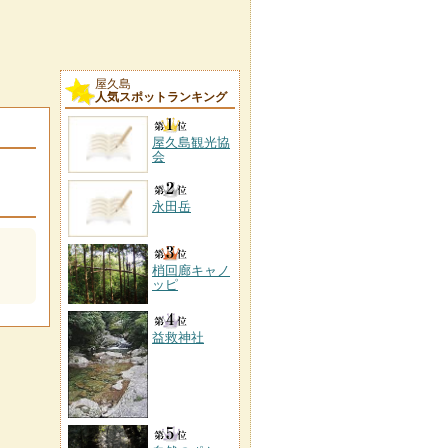
屋久島
人気スポットランキング
屋久島観光協
会
永田岳
梢回廊キャノ
ッピ
益救神社