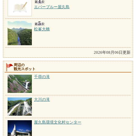
エバーブルー屋久島
松峯大橋
2026年08月06日更新
周辺の
観光スポット
千尋の滝
大川の滝
屋久島環境文化村センター