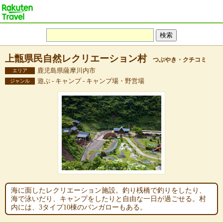
上甑県民自然レクリエーション村
つぶやき・クチコミ
鹿児島県薩摩川内市
エリア
遊ぶ - キャンプ - キャンプ場・野営場
ジャンル
海に面したレクリエーション施設。釣り桟橋で釣りをしたり、
海で泳いだり、キャンプをしたりと自由な一日が過ごせる。村
内には、3タイプ10棟のバンガローもある。