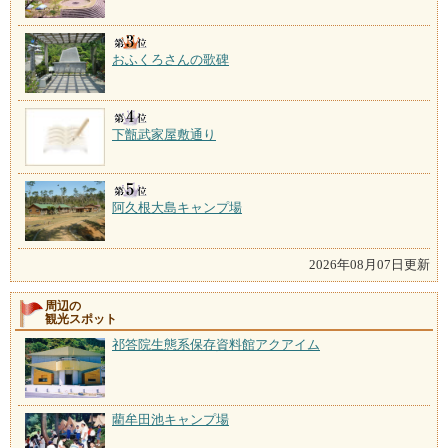
おふくろさんの歌碑
下甑武家屋敷通り
阿久根大島キャンプ場
2026年08月07日更新
周辺の
観光スポット
祁答院生態系保存資料館アクアイム
藺牟田池キャンプ場