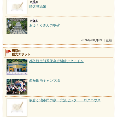
隈之城温泉
おふくろさんの歌碑
2026年08月09日更新
周辺の
観光スポット
祁答院生態系保存資料館アクアイム
藺牟田池キャンプ場
観音ヶ池市民の森 交流センター・ログハウス