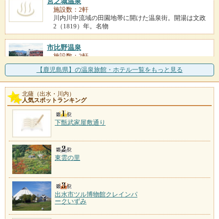
宮之城温泉
施設数：2軒
川内川中流域の田園地帯に開けた温泉街。開湯は文政
2（1819）年。名物
市比野温泉
施設数：2軒
開湯は寛文2（1662）年、薩摩藩主島津光久が「天下
【鹿児島県】の温泉旅館・ホテル一覧をもっと見る
の名湯」との御墨つ
北薩（出水・川内）
人気スポットランキング
下甑武家屋敷通り
東雲の里
出水市ツル博物館クレインパ
ークいずみ