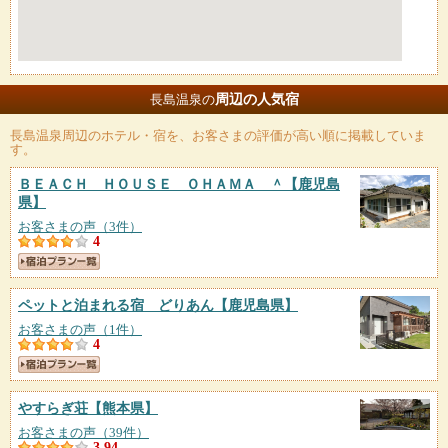
周辺の人気宿
長島温泉の
長島温泉
周辺のホテル・宿を、お客さまの評価が高い順に掲載していま
す。
ＢＥＡＣＨ ＨＯＵＳＥ ＯＨＡＭＡ ＾
【鹿児島
県】
お客さまの声（3件）
4
ペットと泊まれる宿 どりあん
【鹿児島県】
お客さまの声（1件）
4
やすらぎ荘
【熊本県】
お客さまの声（39件）
3.94