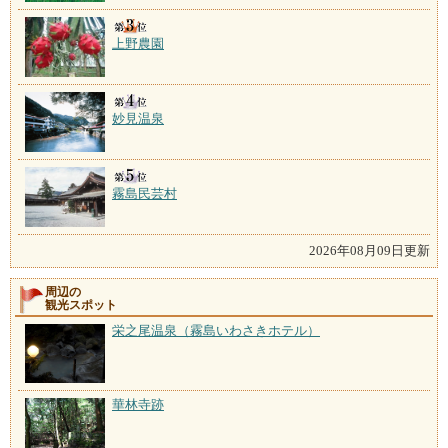
上野農園
妙見温泉
霧島民芸村
2026年08月09日更新
周辺の
観光スポット
栄之尾温泉（霧島いわさきホテル）
華林寺跡