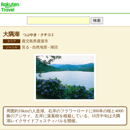
大隅湖
つぶやき・クチコミ
鹿児島県鹿屋市
エリア
見る - 自然地形 - 湖沼
ジャンル
周囲約10kmの人造湖。右岸のフラワーロードに800本の桜と4000
株のアジサイ、左岸に落葉樹を植栽している。10月中旬は大隅
湖レイクサイドフェスティバルを開催。