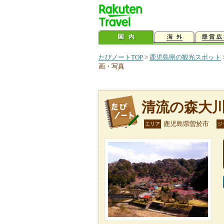
たびノートTOP
>
鹿児島県の観光スポット
画・写真
清流の森大
鹿児島県曽於市
エリア
ジ