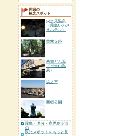
周辺の
観光スポット
栄之尾温泉
（霧島いわさ
きホテル）
華林寺跡
西郷どん湯
（日当山温
泉）
浜之市
西郷公園
霧島・国分・鹿児島空港
の
観光スポットをもっと見