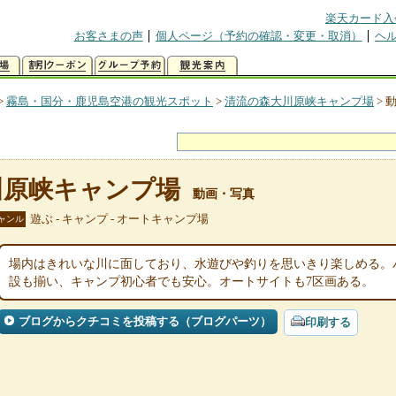
楽天カード入
お客さまの声
個人ページ（予約の確認・変更・取消）
ヘ
>
霧島・国分・鹿児島空港の観光スポット
>
清流の森大川原峡キャンプ場
>
川原峡キャンプ場
動画・写真
遊ぶ - キャンプ - オートキャンプ場
ャンル
場内はきれいな川に面しており、水遊びや釣りを思いきり楽しめる。
設も揃い、キャンプ初心者でも安心。オートサイトも7区画ある。
ブログからクチコミを投稿する（ブログパーツ）
印刷する