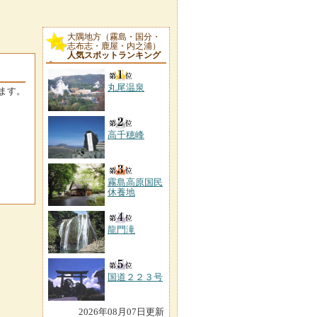
大隅地方（霧島・国分・
志布志・鹿屋・内之浦）
人気スポットランキング
丸尾温泉
ます。
高千穂峰
霧島高原国民
休養地
龍門滝
国道２２３号
2026年08月07日更新