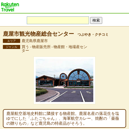
鹿屋市観光物産総合センター
つぶやき・クチコミ
鹿児島県鹿屋市
エリア
買う - 物産販売所 - 物産館・地場産セン
ジャンル
ター
鹿屋航空基地史料館に隣接する物産館。鹿屋名産の落花生を塩
ゆでにした「ふたごちゃん」、海軍航空カレー、焼酎の「薔薇
の贈りもの」など鹿児島の特産品がそろう。