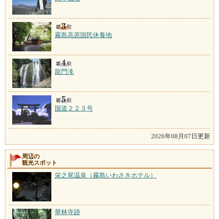
霧島高原国民休養地
龍門滝
国道２２３号
2026年08月07日更新
周辺の
観光スポット
栄之尾温泉（霧島いわさきホテル）
華林寺跡