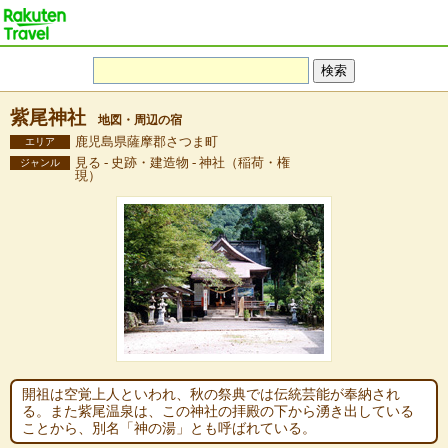
紫尾神社
地図・周辺の宿
鹿児島県薩摩郡さつま町
エリア
見る - 史跡・建造物 - 神社（稲荷・権
ジャンル
現）
開祖は空覚上人といわれ、秋の祭典では伝統芸能が奉納され
る。また紫尾温泉は、この神社の拝殿の下から湧き出している
ことから、別名「神の湯」とも呼ばれている。