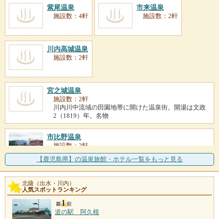
紫尾温泉
市来温泉
施設数：4軒
施設数：2軒
川内高城温泉
施設数：2軒
宮之城温泉
施設数：2軒
川内川中流域の田園地帯に開けた温泉街。開湯は文政
2（1819）年。名物
市比野温泉
施設数：2軒
開湯は寛文2（1662）年、薩摩藩主島津光久が「天下
【鹿児島県】の温泉旅館・ホテル一覧をもっと見る
の名湯」との御墨つ
北薩（出水・川内）
人気スポットランキング
道の駅 阿久根