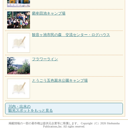
藺牟田池キャンプ場
観音ヶ池市民の森 交流センター・ログハウス
フラワーライン
とうごう五色親水公園キャンプ場
川内・出水の
観光スポットをもっと見る
掲載情報の一部の著作権は提供元企業等に帰属します。 Copyright（C）2026 Shobunsha
Publications,Inc. All rights reserved.