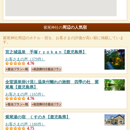
周辺の人気宿
紫尾神社の
紫尾神社
周辺のホテル・宿を、お客さまの評価が高い順に掲載していま
す。
宮之城温泉 手塚ｒｙｏｋａｎ
【鹿児島県】
お客さまの声（379件）
4.76
全室源泉掛け流し温泉付離れの旅館 四季の杜 紫
尾庵
【鹿児島県】
お客さまの声（165件）
4.76
紫尾湯の宿 くすのき
【鹿児島県】
お客さまの声（186件）
4.75