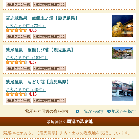
宮之城温泉 旅館玉之湯
【鹿児島県】
お客さまの声（75件）
4.63
紫尾温泉 旅籠しび荘
【鹿児島県】
お客さまの声（183件）
4.37
紫尾温泉 ちどり荘
【鹿児島県】
お客さまの声（40件）
4.15
紫尾神社周辺の宿を探す
一覧から探す
地図から探す
周辺の温泉地
紫尾神社の
紫尾神社
がある、【鹿児島県】川内・出水の温泉地を表記しています。