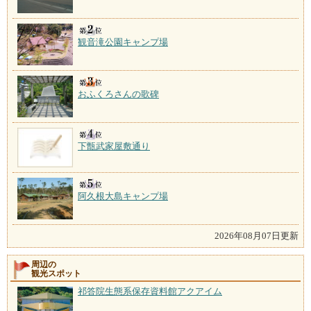
観音滝公園キャンプ場
おふくろさんの歌碑
下甑武家屋敷通り
阿久根大島キャンプ場
2026年08月07日更新
周辺の
観光スポット
祁答院生態系保存資料館アクアイム