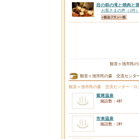
目の前の滝と焼肉と
お客さまの声（3件
観音ヶ池市民の
観音ヶ池市民の森 交流センタ
観音ヶ池市民の森 交流センター・ロ
紫尾温泉
施設数：4軒
市来温泉
施設数：2軒