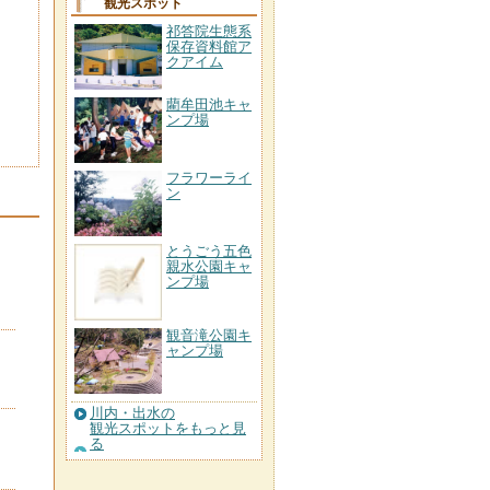
観光スポット
祁答院生態系
保存資料館ア
クアイム
藺牟田池キャ
ンプ場
フラワーライ
ン
とうごう五色
親水公園キャ
ンプ場
観音滝公園キ
ャンプ場
川内・出水の
観光スポットをもっと見
る