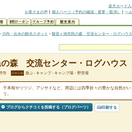
楽天カード入
お客さまの声
個人ページ（予約の確認・変更・取消）
ヘ
>
川内・出水の観光スポット
>
観音ヶ池市民の森 交流センター・ログハウ
民の森 交流センター・ログハウス
野市
遊ぶ - キャンプ - キャンプ場・野営場
ジャンル
千本桜やツツジ、アジサイなど、周辺には四季折々の豊かな自然がい
う。
ブログからクチコミを投稿する（ブログパーツ）
印刷する