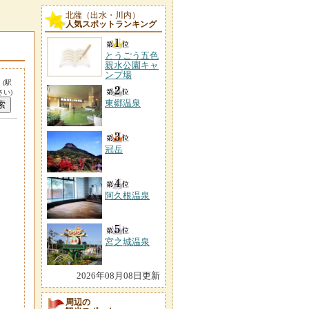
北薩（出水・川内）
人気スポットランキング
とうごう五色
親水公園キャ
ンプ場
。
(駅
い)
東郷温泉
冠岳
阿久根温泉
宮之城温泉
2026年08月08日更新
周辺の