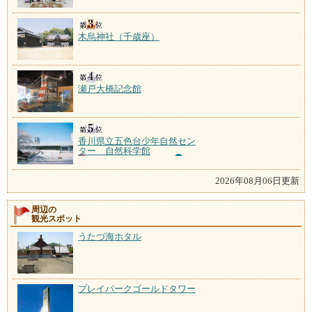
木烏神社（千歳座）
瀬戸大橋記念館
香川県立五色台少年自然セン
ター 自然科学館
2026年08月06日更新
周辺の
観光スポット
うたづ海ホタル
プレイパークゴールドタワー