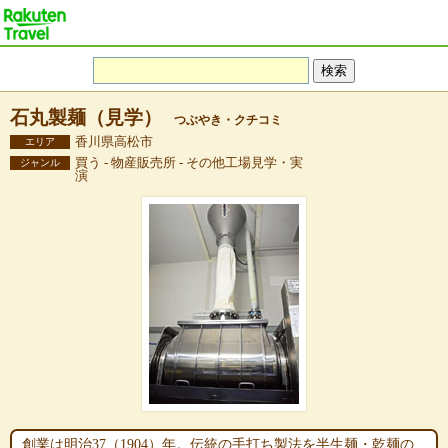
石丸製麺（見学）
つぶやき・クチコミ
香川県高松市
エリア
買う - 物産販売所 - その他工場見学・実
ジャンル
演
創業は明治37（1904）年。伝統の手打ち製法を半生麺・乾麺の