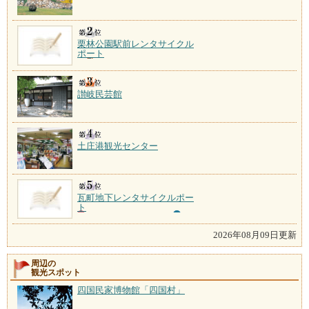
栗林公園駅前レンタサイクル
ポート
讃岐民芸館
土庄港観光センター
瓦町地下レンタサイクルポー
ト
2026年08月09日更新
周辺の
観光スポット
四国民家博物館「四国村」