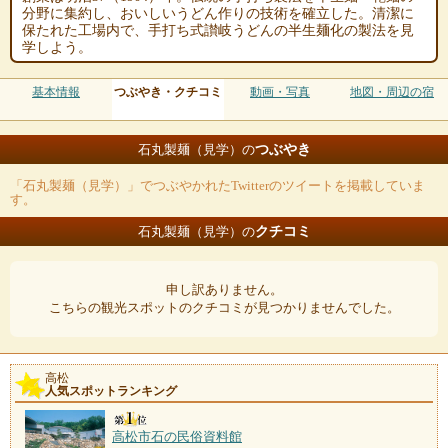
分野に集約し、おいしいうどん作りの技術を確立した。清潔に
保たれた工場内で、手打ち式讃岐うどんの半生麺化の製法を見
学しよう。
基本情報
つぶやき・クチコミ
動画・写真
地図・周辺の宿
つぶやき
石丸製麺（見学）の
「石丸製麺（見学）」でつぶやかれたTwitterのツイートを掲載していま
す。
クチコミ
石丸製麺（見学）の
申し訳ありません。
こちらの観光スポットのクチコミが見つかりませんでした。
高松
人気スポットランキング
高松市石の民俗資料館