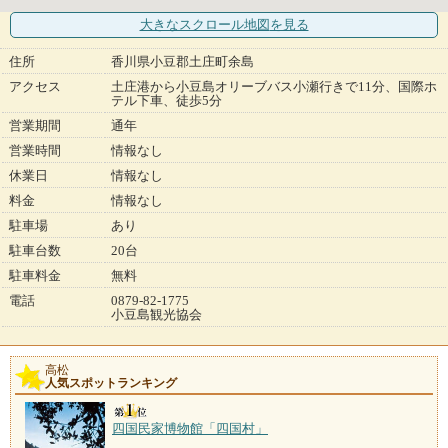
大きなスクロール地図
を見る
住所
香川県小豆郡土庄町余島
アクセス
土庄港から小豆島オリーブバス小瀬行きで11分、国際ホ
テル下車、徒歩5分
営業期間
通年
営業時間
情報なし
休業日
情報なし
料金
情報なし
駐車場
あり
駐車台数
20台
駐車料金
無料
電話
0879-82-1775
小豆島観光協会
高松
人気スポットランキング
四国民家博物館「四国村」