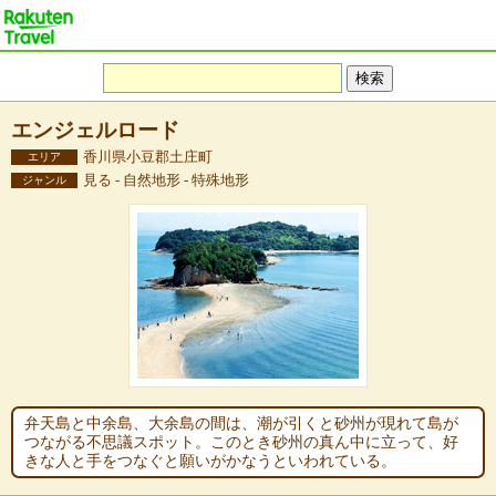
エンジェルロード
香川県小豆郡土庄町
エリア
見る - 自然地形 - 特殊地形
ジャンル
弁天島と中余島、大余島の間は、潮が引くと砂州が現れて島が
つながる不思議スポット。このとき砂州の真ん中に立って、好
きな人と手をつなぐと願いがかなうといわれている。