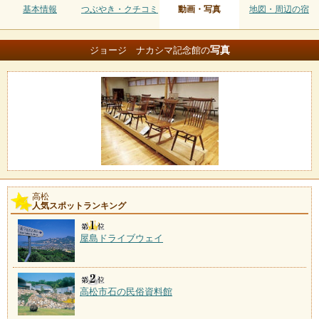
基本情報
つぶやき・クチコミ
動画・写真
地図・周辺の宿
写真
ジョージ ナカシマ記念館の
高松
人気スポットランキング
屋島ドライブウェイ
高松市石の民俗資料館