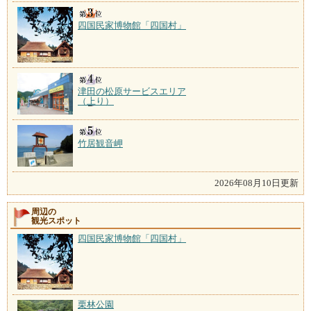
四国民家博物館「四国村」
津田の松原サービスエリア
（上り）
竹居観音岬
2026年08月10日更新
周辺の
観光スポット
四国民家博物館「四国村」
栗林公園