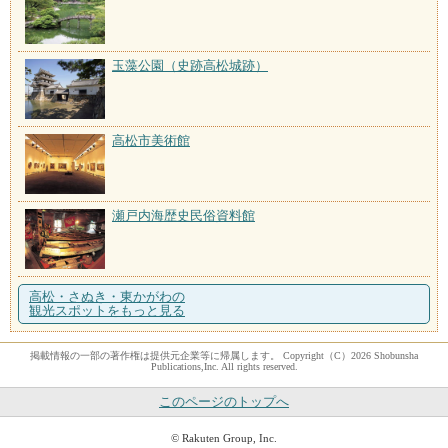
玉藻公園（史跡高松城跡）
高松市美術館
瀬戸内海歴史民俗資料館
高松・さぬき・東かがわの
観光スポットをもっと見る
掲載情報の一部の著作権は提供元企業等に帰属します。 Copyright（C）2026 Shobunsha
Publications,Inc. All rights reserved.
このページのトップへ
© Rakuten Group, Inc.