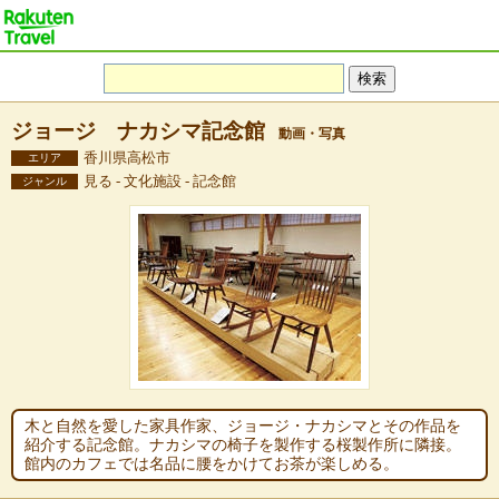
ジョージ ナカシマ記念館
動画・写真
香川県高松市
エリア
見る - 文化施設 - 記念館
ジャンル
木と自然を愛した家具作家、ジョージ・ナカシマとその作品を
紹介する記念館。ナカシマの椅子を製作する桜製作所に隣接。
館内のカフェでは名品に腰をかけてお茶が楽しめる。