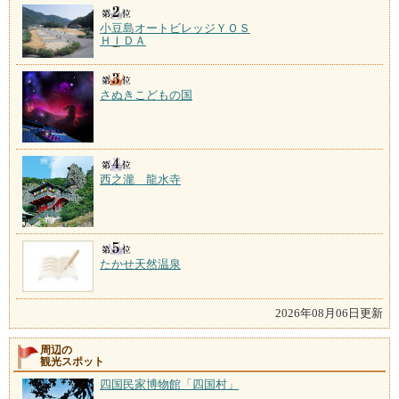
小豆島オートビレッジＹＯＳ
ＨＩＤＡ
さぬきこどもの国
西之瀧 龍水寺
たかせ天然温泉
2026年08月06日更新
周辺の
観光スポット
四国民家博物館「四国村」