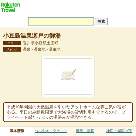
小豆島温泉瀬戸の御湯
香川県小豆郡土庄町
エリア
温泉 - 温泉地 - 温泉地
ジャンル
平成10年開湯の天然温泉を引いたアットホームな雰囲気の宿が
ある。平日のみ組数限定で大浴場の貸切利用もできるので、プ
ライベート感たっぷりの湯浴みが満喫できる。
基本情報
つぶやき・クチコミ
動画・写真
地図・周辺の宿