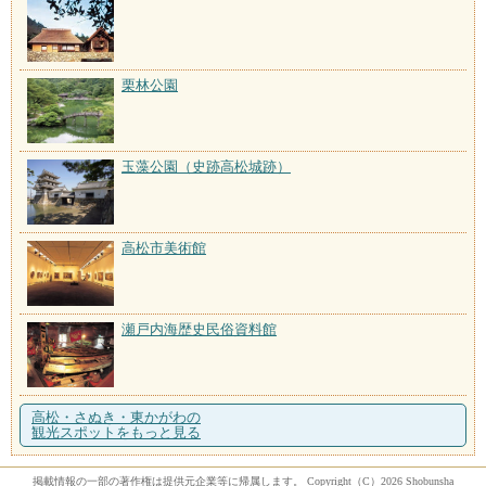
栗林公園
玉藻公園（史跡高松城跡）
高松市美術館
瀬戸内海歴史民俗資料館
高松・さぬき・東かがわの
観光スポットをもっと見る
掲載情報の一部の著作権は提供元企業等に帰属します。 Copyright（C）2026 Shobunsha