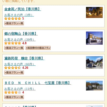
い順に掲載しています。
金倉苑／民泊
【香川県】
お客さまの声（3件）
5
郷の宿陶山
【香川県】
お客さまの声（39件）
4.8
遍路民宿 鶴吉
【香川県】
お客さまの声（66件）
4.26
ＢＥＤ Ｎ ＣＨＩＬＬ 七宝屋
【香川県】
お客さまの声（11件）
4