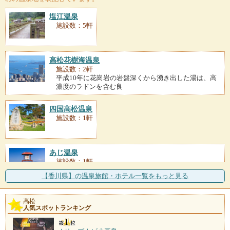
塩江温泉
施設数：5軒
高松花樹海温泉
施設数：2軒
平成10年に花崗岩の岩盤深くから湧き出した湯は、高
濃度のラドンを含む良
四国高松温泉
施設数：1軒
あじ温泉
施設数：1軒
讃岐第一号に認定された温泉。風光明媚な庵治半島の
【香川県】の温泉旅館・ホテル一覧をもっと見る
海岸沿いに湧く。一軒宿
薬師湯温泉
高松
人気スポットランキング
施設数：1軒