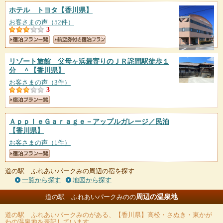
ホテル トヨタ
【香川県】
お客さまの声（52件）
3
リゾート旅館 父母ヶ浜最寄りのＪＲ詫間駅徒歩１
分 ＾
【香川県】
お客さまの声（3件）
3
ＡｐｐｌｅＧａｒａｇｅ－アップルガレージ／民泊
【香川県】
お客さまの声（1件）
道の駅 ふれあいパークみの周辺の宿を探す
一覧から探す
地図から探す
周辺の温泉地
道の駅 ふれあいパークみのの
道の駅 ふれあいパークみの
がある、【香川県】高松・さぬき・東かが
わの温泉地を表記しています。