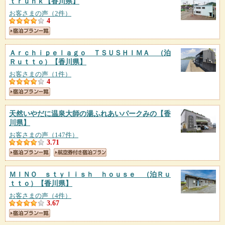
ｔｒｕｎｋ
【香川県】
お客さまの声（2件）
4
Ａｒｃｈｉｐｅｌａｇｏ ＴＳＵＳＨＩＭＡ （泊
Ｒｕｔｔｏ）
【香川県】
お客さまの声（1件）
4
天然いやだに温泉大師の湯ふれあいパークみの
【香
川県】
お客さまの声（147件）
3.71
ＭＩＮＯ ｓｔｙｌｉｓｈ ｈｏｕｓｅ （泊Ｒｕ
ｔｔｏ）
【香川県】
お客さまの声（4件）
3.67