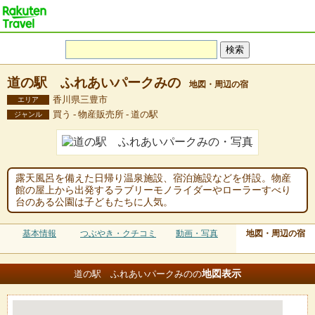
道の駅 ふれあいパークみの
地図・周辺の宿
香川県三豊市
エリア
買う - 物産販売所 - 道の駅
ジャンル
露天風呂を備えた日帰り温泉施設、宿泊施設などを併設。物産
館の屋上から出発するラブリーモノライダーやローラーすべり
台のある公園は子どもたちに人気。
基本情報
つぶやき・クチコミ
動画・写真
地図・周辺の宿
地図
表示
道の駅 ふれあいパークみのの