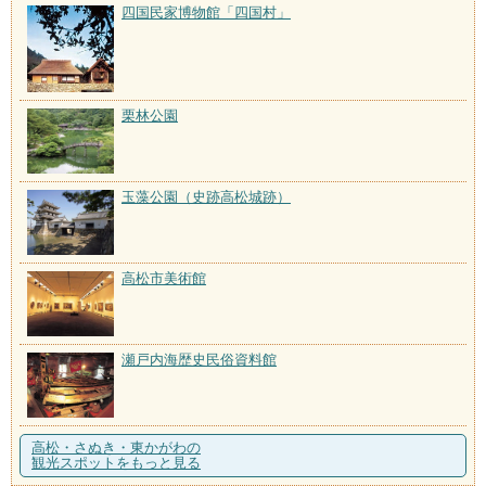
四国民家博物館「四国村」
栗林公園
玉藻公園（史跡高松城跡）
高松市美術館
瀬戸内海歴史民俗資料館
高松・さぬき・東かがわの
観光スポットをもっと見る