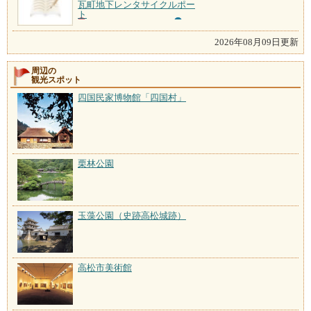
瓦町地下レンタサイクルポー
ト
2026年08月09日更新
周辺の
観光スポット
四国民家博物館「四国村」
栗林公園
玉藻公園（史跡高松城跡）
高松市美術館