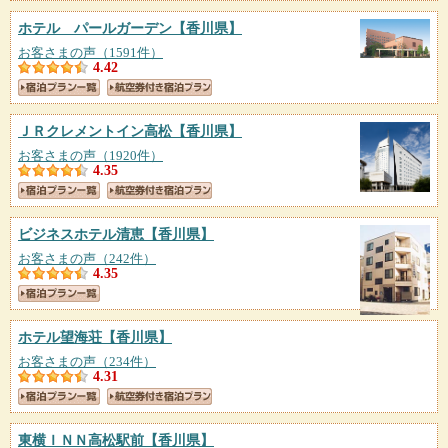
ホテル パールガーデン
【香川県】
お客さまの声（1591件）
4.42
ＪＲクレメントイン高松
【香川県】
お客さまの声（1920件）
4.35
ビジネスホテル清恵
【香川県】
お客さまの声（242件）
4.35
ホテル望海荘
【香川県】
お客さまの声（234件）
4.31
東横ＩＮＮ高松駅前
【香川県】