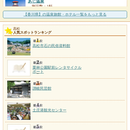
あじ温泉
施設数：1軒
讃岐第一号に認定された温泉。風光明媚な庵治半島の
【香川県】の温泉旅館・ホテル一覧をもっと見る
海岸沿いに湧く。一軒宿
薬師湯温泉
高松
人気スポットランキング
施設数：1軒
高松市石の民俗資料館
栗林公園駅前レンタサイクル
ポート
讃岐民芸館
土庄港観光センター