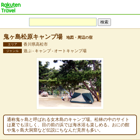
鬼ヶ島松原キャンプ場
地図・周辺の宿
香川県高松市
エリア
遊ぶ - キャンプ - オートキャンプ場
ジャンル
通称鬼ヶ島と呼ばれる女木島のキャンプ場。松林の中のサイト
は夏でも涼しく、目の前の浜では海水浴も楽しめる。おにの館
や鬼ヶ島大洞窟など伝説にちなんだ見所も多い。