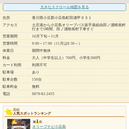
大きなスクロール地図
を見る
住所
香川県小豆郡小豆島町田浦甲９３１
アクセス
土庄港から小豆島オリーブバス坂手港経由田ノ浦映画村
行きで1時間、田ノ浦映画村下車すぐ
営業期間
10月下旬～11月
営業時間
9:00～17:00（11月は8:30～）
休業日
期間中無休
料金
大人（中学生以上）700円、小学生300円
カード利用
利用不可
駐車場
あり
駐車台数
150台
駐車料金
無料
電話
0879-82-2455
高松
人気スポットランキング
オリーブナビ小豆島