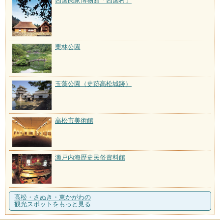
四国民家博物館「四国村」
栗林公園
玉藻公園（史跡高松城跡）
高松市美術館
瀬戸内海歴史民俗資料館
高松・さぬき・東かがわの
観光スポットをもっと見る