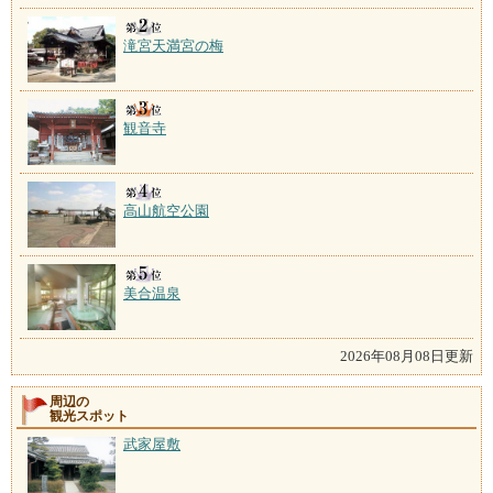
滝宮天満宮の梅
観音寺
高山航空公園
美合温泉
2026年08月08日更新
周辺の
観光スポット
武家屋敷