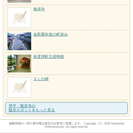
海岸寺
金毘羅街道の町並み
多度津町立資料館
ＳＬの碑
琴平・観音寺の
観光スポットをもっと見る
掲載情報の一部の著作権は提供元企業等に帰属します。 Copyright（C）2026 Shobunsha
Publications,Inc. All rights reserved.