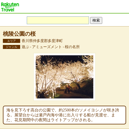
桃陵公園の桜
香川県仲多度郡多度津町
エリア
遊ぶ - アミューズメント - 桜の名所
ジャンル
海を見下ろす高台の公園で、約2500本のソメイヨシノが咲き誇
る。展望台からは瀬戸内海や港に出入りする船が見渡せ、ま
た、花見期間中の夜間はライトアップがされる。