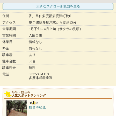
大きなスクロール地図
を見る
住所
香川県仲多度郡多度津町桃山
アクセス
JR予讃線多度津駅から徒歩15分
営業期間
3月下旬～4月上旬（サクラの見頃）
営業時間
入園自由
休業日
情報なし
料金
情報なし
駐車場
あり
駐車台数
30台
駐車料金
無料
電話
0877-33-1113
多度津町産業課
琴平・観音寺
人気スポットランキング
観音寺松原