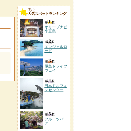
高松
人気スポットランキング
オリーブナビ
小豆島
エンジェルロ
ード
屋島ドライブ
ウェイ
日本ドルフィ
ンセンター
フルーツパー
ク