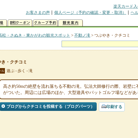
楽天カード入
お客さまの声
個人ページ（予約の確認・変更・取消）
ヘ
高松・さぬき・東かがわの観光スポット
>
不動ノ滝
>
つぶやき・クチコミ
やき・クチコミ
遊ぶ - 歩く - 滝
ンル
高さ約50mの絶壁を流れ落ちる不動の滝。弘法大師修行の際、岩壁に
がついた。周辺には広場のほか、大型遊具やパットゴルフ場などがあ
ブログからクチコミを投稿する（ブログパーツ）
印刷する