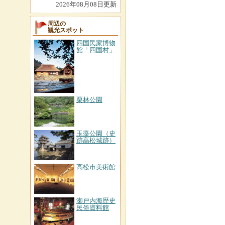
2026年08月08日更新
周辺の
観光スポット
四国民家博物
館「四国村」
栗林公園
玉藻公園（史
跡高松城跡）
高松市美術館
瀬戸内海歴史
民俗資料館