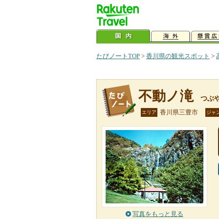
たびノートTOP
>
香川県の観光スポット
>
不動ノ滝
つぶ
香川県三豊市
エリア
ジャ
写真をもっと見る