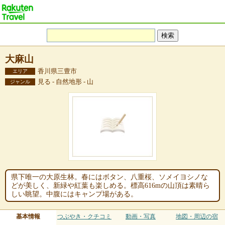
大麻山
香川県三豊市
エリア
見る - 自然地形 - 山
ジャンル
県下唯一の大原生林。春にはボタン、八重桜、ソメイヨシノな
どが美しく、新緑や紅葉も楽しめる。標高616mの山頂は素晴ら
しい眺望。中腹にはキャンプ場がある。
基本情報
つぶやき・クチコミ
動画・写真
地図・周辺の宿