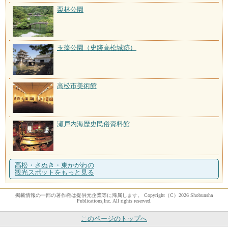
栗林公園
玉藻公園（史跡高松城跡）
高松市美術館
瀬戸内海歴史民俗資料館
高松・さぬき・東かがわの
観光スポットをもっと見る
掲載情報の一部の著作権は提供元企業等に帰属します。 Copyright（C）2026 Shobunsha
Publications,Inc. All rights reserved.
このページのトップへ