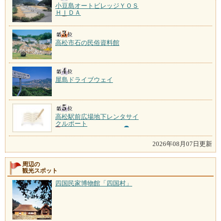
小豆島オートビレッジＹＯＳ
ＨＩＤＡ
高松市石の民俗資料館
屋島ドライブウェイ
高松駅前広場地下レンタサイ
クルポート
2026年08月07日更新
周辺の
観光スポット
四国民家博物館「四国村」