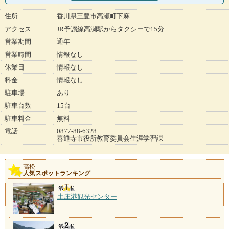
住所
香川県三豊市高瀬町下麻
アクセス
JR予讃線高瀬駅からタクシーで15分
営業期間
通年
営業時間
情報なし
休業日
情報なし
料金
情報なし
駐車場
あり
駐車台数
15台
駐車料金
無料
電話
0877-88-6328
善通寺市役所教育委員会生涯学習課
高松
人気スポットランキング
土庄港観光センター