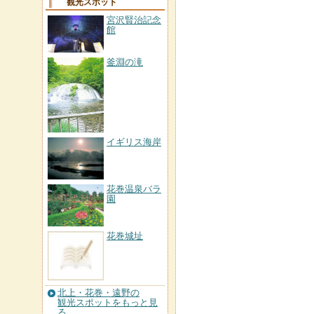
観光スポット
宮沢賢治記念
館
釜淵の滝
イギリス海岸
花巻温泉バラ
園
花巻城址
北上・花巻・遠野の
観光スポットをもっと見
る