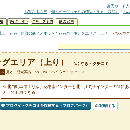
楽天カード入
お客さまの声
個人ページ（予約の確認・変更・取消）
ヘ
北上・花巻・遠野の観光スポット
>
花巻パーキングエリア（上り）
>
つぶや
ングエリア（上り）
つぶやき・クチコミ
見る - 観光案内 - SA・PA・ハイウェイオアシス
ンル
東北自動車道上り線、花巻南インターと北上江釣子インターの間にあ
として利用できる。
ブログからクチコミを投稿する（ブログパーツ）
印刷する