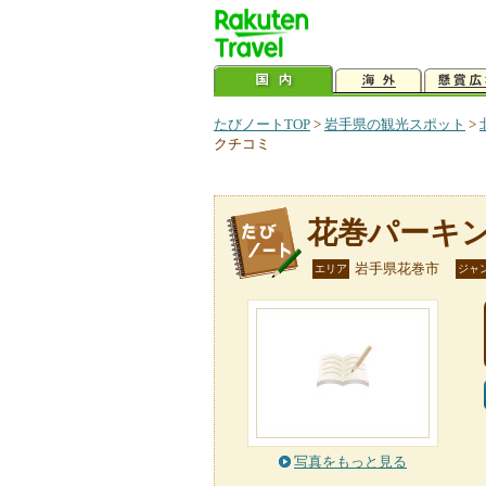
たびノートTOP
>
岩手県の観光スポット
>
クチコミ
花巻パーキ
岩手県花巻市
エリア
ジャ
写真をもっと見る