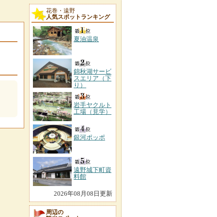
花巻・遠野
人気スポットランキング
夏油温泉
錦秋湖サービ
スエリア（下
り）
岩手ヤクルト
工場（見学）
銀河ポッポ
遠野城下町資
料館
2026年08月08日更新
周辺の