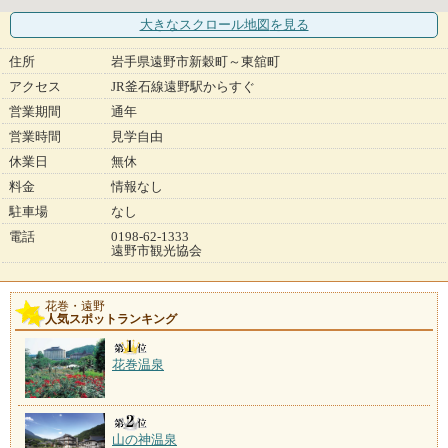
大きなスクロール地図
を見る
住所
岩手県遠野市新穀町～東舘町
アクセス
JR釜石線遠野駅からすぐ
営業期間
通年
営業時間
見学自由
休業日
無休
料金
情報なし
駐車場
なし
電話
0198-62-1333
遠野市観光協会
花巻・遠野
人気スポットランキング
花巻温泉
山の神温泉