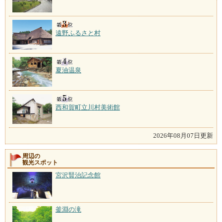
遠野ふるさと村
夏油温泉
西和賀町立川村美術館
2026年08月07日更新
周辺の
観光スポット
宮沢賢治記念館
釜淵の滝