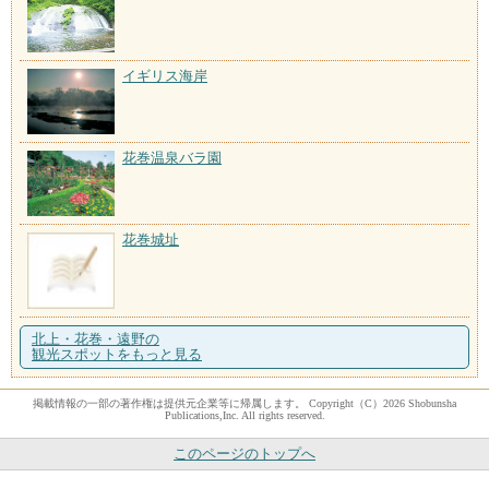
イギリス海岸
花巻温泉バラ園
花巻城址
北上・花巻・遠野の
観光スポットをもっと見る
掲載情報の一部の著作権は提供元企業等に帰属します。 Copyright（C）2026 Shobunsha
Publications,Inc. All rights reserved.
このページのトップへ