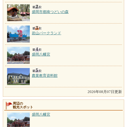
盛岡市都南つどいの森
岩山パークランド
盛岡八幡宮
農業教育資料館
2026年08月07日更新
周辺の
観光スポット
盛岡八幡宮