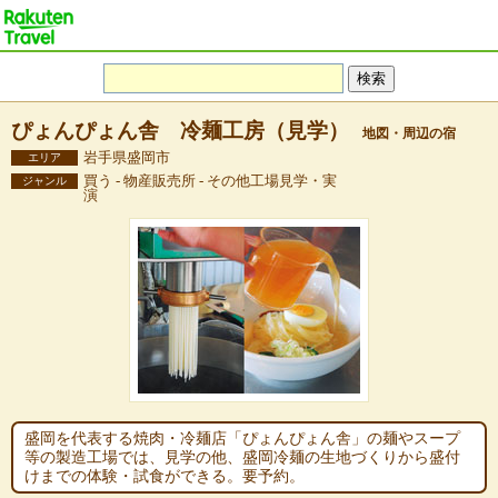
ぴょんぴょん舎 冷麺工房（見学）
地図・周辺の宿
岩手県盛岡市
エリア
買う - 物産販売所 - その他工場見学・実
ジャンル
演
盛岡を代表する焼肉・冷麺店「ぴょんぴょん舎」の麺やスープ
等の製造工場では、見学の他、盛岡冷麺の生地づくりから盛付
けまでの体験・試食ができる。要予約。