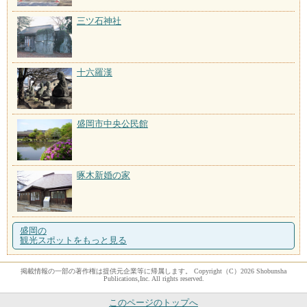
三ツ石神社
十六羅漢
盛岡市中央公民館
啄木新婚の家
盛岡の
観光スポットをもっと見る
掲載情報の一部の著作権は提供元企業等に帰属します。 Copyright（C）2026 Shobunsha
Publications,Inc. All rights reserved.
このページのトップへ