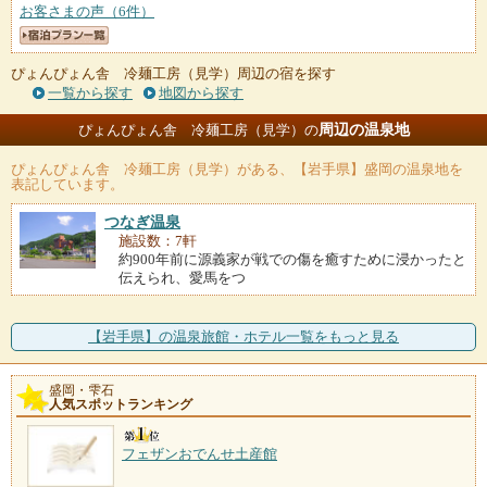
お客さまの声（6件）
ぴょんぴょん舎 冷麺工房（見学）周辺の宿を探す
一覧から探す
地図から探す
周辺の温泉地
ぴょんぴょん舎 冷麺工房（見学）の
ぴょんぴょん舎 冷麺工房（見学）
がある、【岩手県】盛岡の温泉地を
表記しています。
つなぎ温泉
施設数：7軒
約900年前に源義家が戦での傷を癒すために浸かったと
伝えられ、愛馬をつ
【岩手県】の温泉旅館・ホテル一覧をもっと見る
盛岡・雫石
人気スポットランキング
フェザンおでんせ土産館